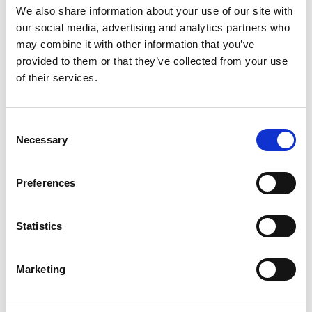
We also share information about your use of our site with
our social media, advertising and analytics partners who
Recaptcha
may combine it with other information that you’ve
provided to them or that they’ve collected from your use
of their services.
Consent
Wyrażam zgodę na przetwarzanie przez Cloud
Necessary
Selection
Services sp. z o.o. moich danych osobowych
zawartych w formularzu kontaktowym na
potrzeby realizacji przesłanego zgłoszenia.
Preferences
WYŚLIJ
Statistics
Marketing
Autopay Services sp. z o.o.
ul. Powstańców Warszawy 19