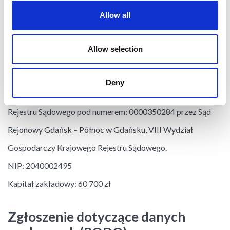
81-717 Sopot
Allow all
58 888 20 05
Allow selection
+48 885 122 546
info@bluepartner.eu
Deny
Zarejestrowana w rejestrze przedsiębiorców Krajowego
Rejestru Sądowego pod numerem: 0000350284 przez Sąd
Rejonowy Gdańsk – Północ w Gdańsku, VIII Wydział
Gospodarczy Krajowego Rejestru Sądowego.
NIP: 2040002495
Kapitał zakładowy: 60 700 zł
Zgłoszenie dotyczące danych