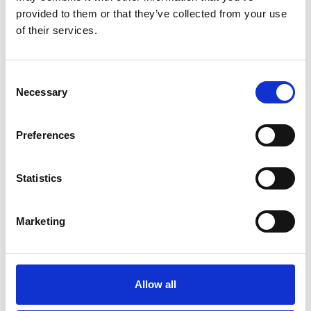
provided to them or that they’ve collected from your use
of their services.
Consent
Necessary
Selection
Cosa rende speciale la rete di
Preferences
affiliazione Bluepartner?
Statistics
Marketing
Allow all