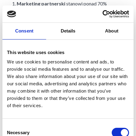
Marketing
partnerski
stanowi ponad 70%
przychodów związanych z marketingiem
internetowym. Jest to sektor bardzo mocno rozwinięty
w krajach zachodnich i Stanach Zjednoczonych. W
Consent
Details
About
Polsce
marketing afiliacyjny
jeszcze nie jest tak
mocno rozpoznawalny, ale z roku na rok zyskuje coraz
większą rzeszę wielbicieli. Afiliacja stanowi szansę dla
This website uses cookies
nowych i starych wydawców.
Niska bariera wejścia. Działania w
sieciach
We use cookies to personalise content and ads, to
afiliacyjnych
kosztuję niewiele. Prowadzenie bloga
provide social media features and to analyse our traffic.
oraz wykorzystanie narzędzi do mierzenia
We also share information about your use of our site with
skuteczności wystarczy, aby na początek skutecznie
our social media, advertising and analytics partners who
działać w
marketingu partnerskim.
may combine it with other information that you’ve
Wsparcie
sieci afiliacyjnej.
Bluepartner pozwala
provided to them or that they’ve collected from your use
odciążyć Cię od wielu działań
afiliacyjnych
, które
of their services.
pochłaniają czas i pieniądze. Ułatwiamy dostęp do
wielu
programów partnerskich
oraz kreacji
Consent
graficznych. W jednym miejscu znajdziesz wszystko
Necessary
Selection
czego potrzebujesz.