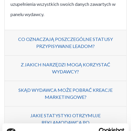
uzupełnienia wszystkich swoich danych zawartych w
panelu wydawcy.
CO OZNACZAJĄ POSZCZEGÓLNE STATUSY
PRZYPISYWANE LEADOM?
Z JAKICH NARZĘDZI MOGĄ KORZYSTAĆ
WYDAWCY?
SKĄD WYDAWCA MOŻE POBRAĆ KREACJE
MARKETINGOWE?
JAKIE STATYSTYKI OTRZYMUJE
REKLAMODAWCA PO
PRZEPROWADZONEJ KAMPANII?