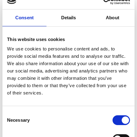
Consent
Details
About
This website uses cookies
Rozliczenia
We use cookies to personalise content and ads, to
provide social media features and to analyse our traffic.
We also share information about your use of our site with
our social media, advertising and analytics partners who
W JAKI SPOSÓB MOŻNA ZŁOŻYĆ
may combine it with other information that you’ve
REKLAMACJĘ?
provided to them or that they’ve collected from your use
of their services.
Reklamację można złożyć drogą elektroniczną,
Consent
wysyłając wiadomość ze strony:
Necessary
Selection
https://bluepartner.eu/pl/kontakt